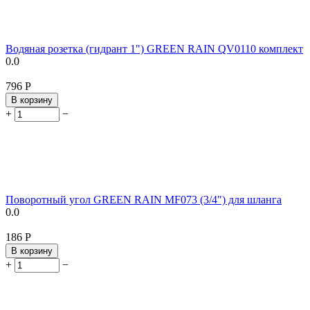
Водяная розетка (гидрант 1") GREEN RAIN QV0110 комплект
0.0
‍796‍
Р
В корзину
+
−
Поворотный угол GREEN RAIN MF073 (3/4") для шланга
0.0
‍186‍
Р
В корзину
+
−