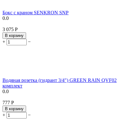
Бокс с краном SENKRON SNP
0.0
3 075
Р
В корзину
+
−
Водяная розетка (гидрант 3/4") GREEN RAIN QVF02
комплект
0.0
‍777‍
Р
В корзину
+
−