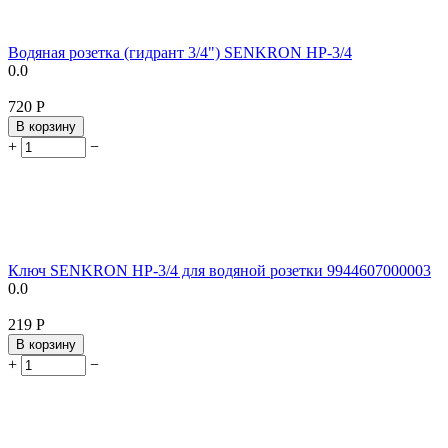
Водяная розетка (гидрант 3/4") SENKRON HP-3/4
0.0
‍720‍
Р
В корзину
+
−
Ключ SENKRON HP-3/4 для водяной розетки 9944607000003
0.0
‍219‍
Р
В корзину
+
−