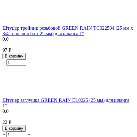
Штуцер тройник резьбовой GREEN RAIN TC022534 (25 мм x
3/4" нар. резьба x 25 мм) для шланга 1"
0.0
‍97‍
Р
В корзину
+
−
Штуцер заглушка GREEN RAIN EL0225 (25 мм) для шланга
1"
0.0
‍22‍
Р
В корзину
+
−