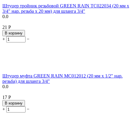
Штуцер тройник резьбовой GREEN RAIN TC022034 (20 мм x
3/4" нар. резьба x 20 мм) для шланга 3/4"
0.0
‍21‍
Р
В корзину
+
−
Штуцер муфта GREEN RAIN MC012012 (20 мм x 1/2" нар.
резьба) для шланга 3/4"
0.0
‍17‍
Р
В корзину
+
−