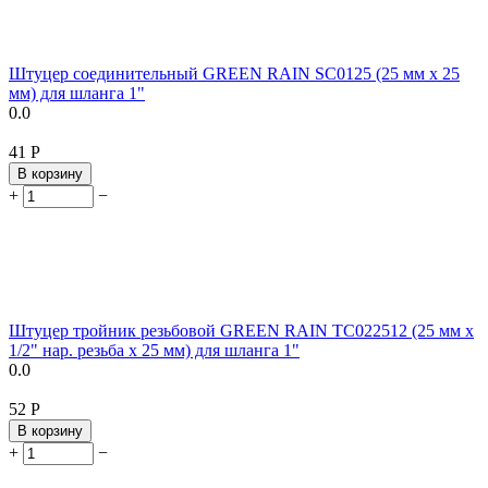
Штуцер соединительный GREEN RAIN SC0125 (25 мм x 25
мм) для шланга 1"
0.0
‍41‍
Р
В корзину
+
−
Штуцер тройник резьбовой GREEN RAIN TC022512 (25 мм x
1/2" нар. резьба x 25 мм) для шланга 1"
0.0
‍52‍
Р
В корзину
+
−