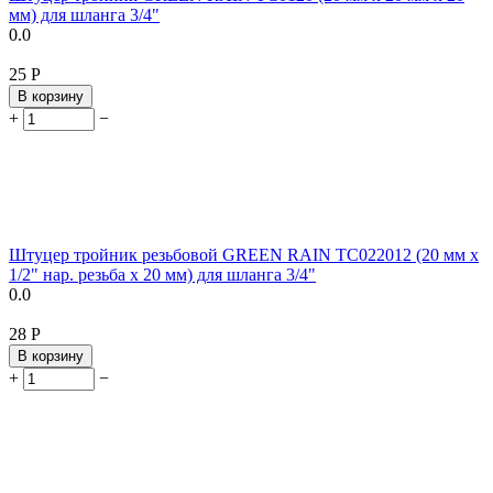
мм) для шланга 3/4"
0.0
‍25‍
Р
В корзину
+
−
Штуцер тройник резьбовой GREEN RAIN TC022012 (20 мм x
1/2" нар. резьба x 20 мм) для шланга 3/4"
0.0
‍28‍
Р
В корзину
+
−