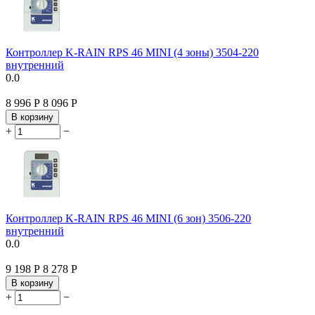
Контроллер K-RAIN RPS 46 MINI (4 зоны) 3504-220
внутренний
0.0
8 996
Р
8 096
Р
В корзину
+
−
Контроллер K-RAIN RPS 46 MINI (6 зон) 3506-220
внутренний
0.0
9 198
Р
8 278
Р
В корзину
+
−