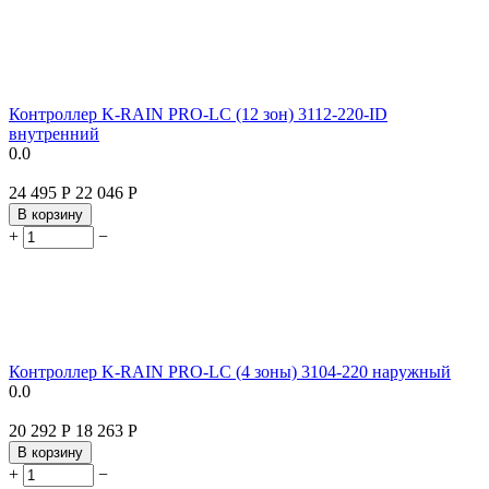
Контроллер K-RAIN PRO-LC (12 зон) 3112-220-ID
внутренний
0.0
24 495
Р
22 046
Р
В корзину
+
−
Контроллер K-RAIN PRO-LC (4 зоны) 3104-220 наружный
0.0
20 292
Р
18 263
Р
В корзину
+
−