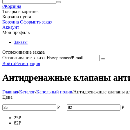
0
Корзина
Товары в корзине:
Корзина пуста
Корзина
Оформить заказ
Аккаунт
Мой профиль
Заказы
Отслеживание заказа
Отслеживание заказа
Войти
Регистрация
Антидренажные клапаны анти
Главная
/
Каталог
/
Капельный полив
/
Антидренажные клапаны дл
Цена
Р
–
Р
25
Р
82
Р