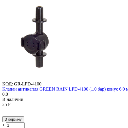
КОД:
GR-LPD-4100
Клапан антикапля GREEN RAIN LPD-4100 (1,0 бар) конус 6,0 м
0.0
В наличии
‍25‍
Р
В корзину
+
−