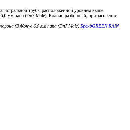
магистральной трубы расположенной уровнем выше
6,0 мм папа (Dn7 Male). Клапан разборный, при засорении
торона (B)
Конус 6,0 мм папа (Dn7 Male)
Бренд
GREEN RAIN