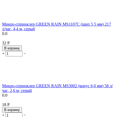
Микро-спринклер GREEN RAIN MS1107C (шип 5,5 мм) 217
л/час, 4,4 м, серый
0.0
‍32‍
Р
В корзину
+
−
Микро-спринклер GREEN RAIN MS3002 (конус 6,0 мм) 58 л/
час, 2,6 м, серый
0.0
‍18‍
Р
В корзину
+
−