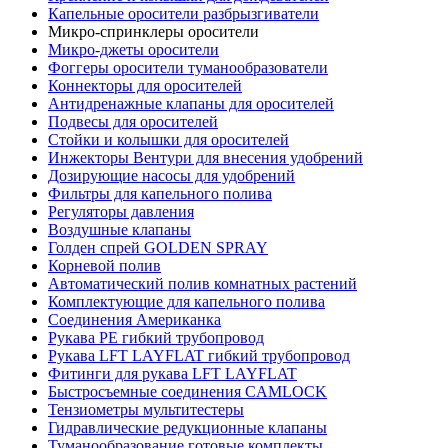
Капельные оросители разбрызгиватели
Микро-спринклеры оросители
Микро-джеты оросители
Фоггеры оросители туманообразователи
Коннекторы для оросителей
Антидренажные клапаны для оросителей
Подвесы для оросителей
Стойки и колышки для оросителей
Инжекторы Вентури для внесения удобрений
Дозирующие насосы для удобрений
Фильтры для капельного полива
Регуляторы давления
Воздушные клапаны
Голден спрей GOLDEN SPRAY
Корневой полив
Автоматический полив комнатных растений
Комплектующие для капельного полива
Соединения Американка
Рукава PE гибкий трубопровод
Рукава LFT LAYFLAT гибкий трубопровод
Фитинги для рукава LFT LAYFLAT
Быстросъемные соединения CAMLOCK
Тензиометры мультитестеры
Гидравлические редукционные клапаны
Туманообразование готовые комплекты