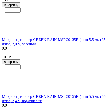
‍13‍
Р
В корзину
+
−
Микро-спринклер GREEN RAIN MSPC0135B (шип 5,5 мм) 35
л/час, 2,0 м, зеленый
0.0
‍101‍
Р
В корзину
+
−
Микро-спринклер GREEN RAIN MSPC0155B (шип 5,5 мм) 55
л/час, 2,4 м, коричневый
0.0