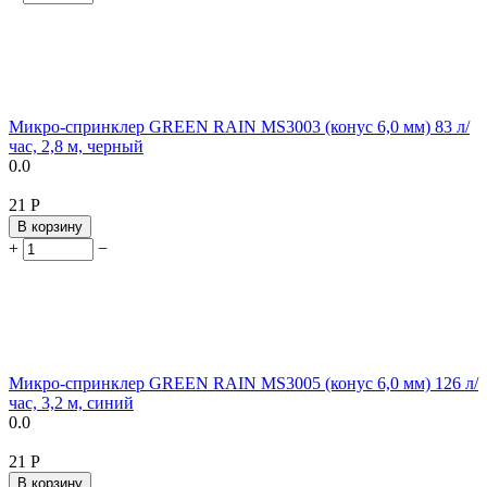
Микро-спринклер GREEN RAIN MS3003 (конус 6,0 мм) 83 л/
час, 2,8 м, черный
0.0
‍21‍
Р
В корзину
+
−
Микро-спринклер GREEN RAIN MS3005 (конус 6,0 мм) 126 л/
час, 3,2 м, синий
0.0
‍21‍
Р
В корзину