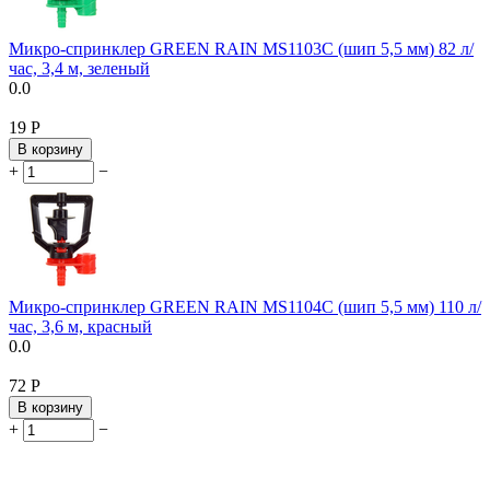
Микро-спринклер GREEN RAIN MS1103C (шип 5,5 мм) 82 л/
час, 3,4 м, зеленый
0.0
‍19‍
Р
В корзину
+
−
Микро-спринклер GREEN RAIN MS1104C (шип 5,5 мм) 110 л/
час, 3,6 м, красный
0.0
‍72‍
Р
В корзину
+
−