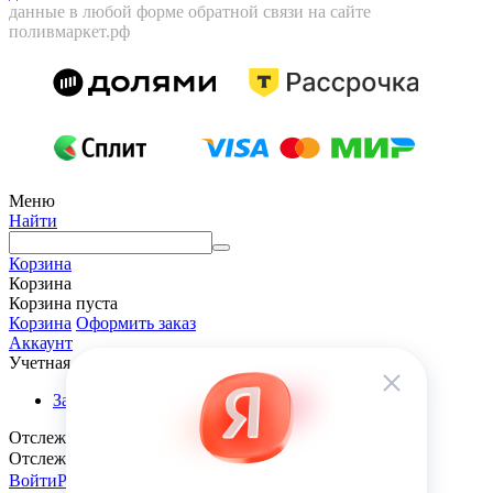
данные в любой форме обратной связи на сайте
поливмаркет.рф
Меню
Найти
Корзина
Корзина
Корзина пуста
Корзина
Оформить заказ
Аккаунт
Учетная запись
Заказы
Отслеживание заказа
Отслеживание заказа
Войти
Регистрация