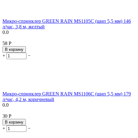
Микро-спринклер GREEN RAIN MS1105C (шип 5,5 мм) 146
л/час, 3,8 м, желтый
0.0
‍58‍
Р
В корзину
+
−
Микро-спринклер GREEN RAIN MS1106C (шип 5,5 мм) 179
л/час, 4,2 м, коричневый
0.0
‍30‍
Р
В корзину
+
−