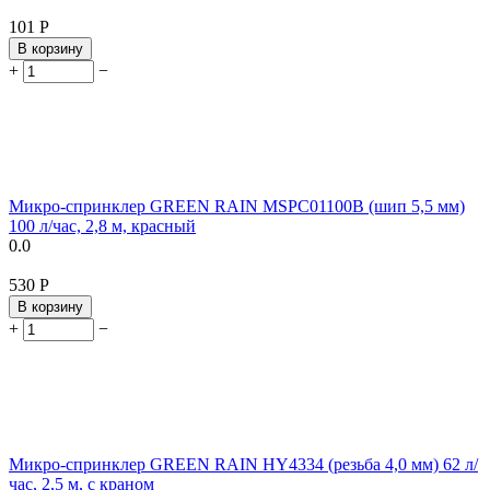
‍101‍
Р
В корзину
+
−
Микро-спринклер GREEN RAIN MSPC01100B (шип 5,5 мм)
100 л/час, 2,8 м, красный
0.0
‍530‍
Р
В корзину
+
−
Микро-спринклер GREEN RAIN HY4334 (резьба 4,0 мм) 62 л/
час, 2,5 м, с краном