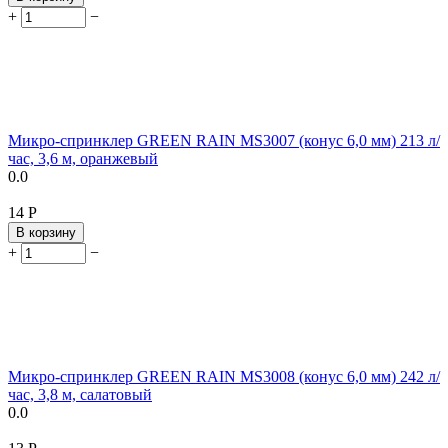
+
−
Микро-спринклер GREEN RAIN MS3007 (конус 6,0 мм) 213 л/
час, 3,6 м, оранжевый
0.0
‍14‍
Р
В корзину
+
−
Микро-спринклер GREEN RAIN MS3008 (конус 6,0 мм) 242 л/
час, 3,8 м, салатовый
0.0