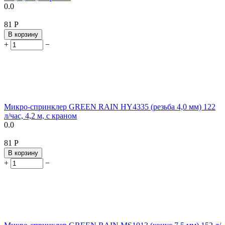
0.0
‍81‍
Р
В корзину
+
−
Микро-спринклер GREEN RAIN HY4335 (резьба 4,0 мм) 122
л/час, 4,2 м, с краном
0.0
‍81‍
Р
В корзину
+
−