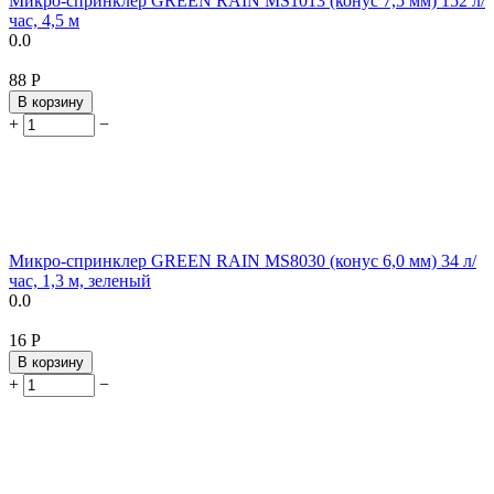
Микро-спринклер GREEN RAIN MS1013 (конус 7,5 мм) 152 л/
час, 4,5 м
0.0
‍88‍
Р
В корзину
+
−
Микро-спринклер GREEN RAIN MS8030 (конус 6,0 мм) 34 л/
час, 1,3 м, зеленый
0.0
‍16‍
Р
В корзину
+
−