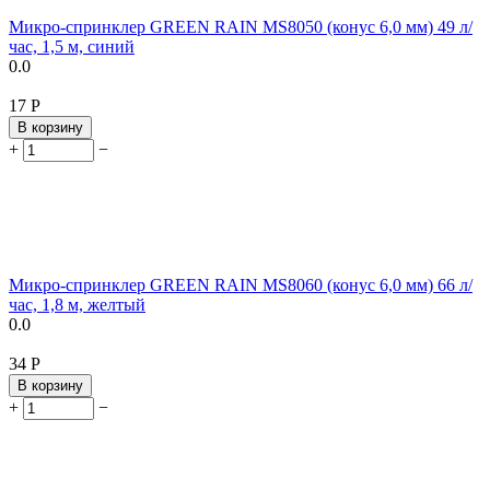
Микро-спринклер GREEN RAIN MS8050 (конус 6,0 мм) 49 л/
час, 1,5 м, синий
0.0
‍17‍
Р
В корзину
+
−
Микро-спринклер GREEN RAIN MS8060 (конус 6,0 мм) 66 л/
час, 1,8 м, желтый
0.0
‍34‍
Р
В корзину
+
−