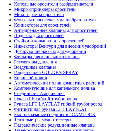
Капельные оросители разбрызгиватели
Микро-спринклеры оросители
Микро-джеты оросители
Фоггеры оросители туманообразователи
Коннекторы для оросителей
Антидренажные клапаны для оросителей
Подвесы для оросителей
Стойки и колышки для оросителей
Инжекторы Вентури для внесения удобрений
Дозирующие насосы для удобрений
Фильтры для капельного полива
Регуляторы давления
Воздушные клапаны
Голден спрей GOLDEN SPRAY
Корневой полив
Автоматический полив комнатных растений
Комплектующие для капельного полива
Соединения Американка
Рукава PE гибкий трубопровод
Рукава LFT LAYFLAT гибкий трубопровод
Фитинги для рукава LFT LAYFLAT
Быстросъемные соединения CAMLOCK
Тензиометры мультитестеры
Гидравлические редукционные клапаны
Туманообразование готовые комплекты