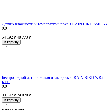
Датчик влажности и температуры почвы RAIN BIRD SMRT-Y
0.0
54 192
Р
48 773
Р
В корзину
+
−
Беспроводной датчик дождя и заморозков RAIN BIRD WR2-
RFC
0.0
33 142
Р
29 828
Р
В корзину
+
−
Информация