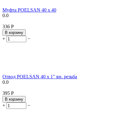
Муфта POELSAN 40 х 40
0.0
‍336‍
Р
В корзину
+
−
Отвод POELSAN 40 х 1" вн. резьба
0.0
‍395‍
Р
В корзину
+
−