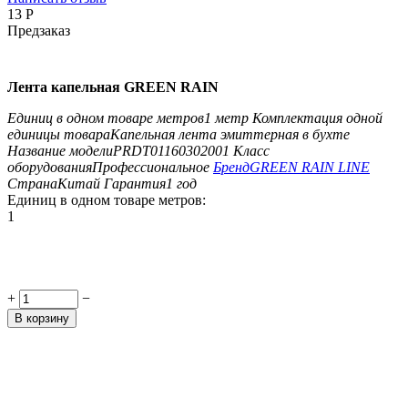
‍13‍
Р
Предзаказ
Лента капельная GREEN RAIN
Единиц в одном товаре метров
1 метр
Комплектация одной
единицы товара
Капельная лента эмиттерная в бухте
Название модели
PRDT01160302001
Класс
оборудования
Профессиональное
Бренд
GREEN RAIN LINE
Страна
Китай
Гарантия
1 год
Единиц в одном товаре метров:
1
+
−
В корзину