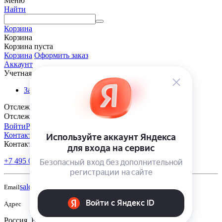
Меню
Найти
Корзина
Корзина
Корзина пуста
Корзина
Оформить заказ
Аккаунт
Учетная запись
Заказы
Отслеживание заказа
Отслеживание заказа
Войти
Регистрация
Контакты
Контакты
+7 495 005-70-10
+7 343 302-70-20
Пн-Пт: 9:00-18:00
sales@polivmarket.com
Email
Адрес
Россия, Екатеринбург, ул. Московская, строение 220