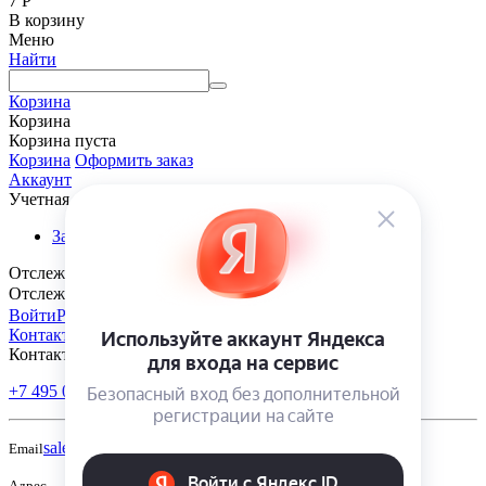
7
Р
В корзину
Меню
Найти
Корзина
Корзина
Корзина пуста
Корзина
Оформить заказ
Аккаунт
Учетная запись
Заказы
Отслеживание заказа
Отслеживание заказа
Войти
Регистрация
Контакты
Контакты
+7 495 005-70-10
+7 343 302-70-20
Пн-Пт: 9:00-18:00
sales@polivmarket.com
Email
Адрес