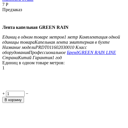
‍7‍
Р
Предзаказ
Лента капельная GREEN RAIN
Единиц в одном товаре метров
1 метр
Комплектация одной
единицы товара
Капельная лента эмиттерная в бухте
Название модели
PRDT011602030010
Класс
оборудования
Профессиональное
Бренд
GREEN RAIN LINE
Страна
Китай
Гарантия
1 год
Единиц в одном товаре метров:
1
+
−
В корзину