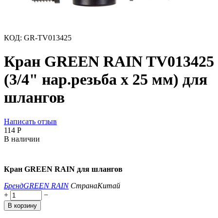
КОД:
GR-TV013425
Кран GREEN RAIN TV013425
(3/4" нар.резьба x 25 мм) для
шлангов
Написать отзыв
‍114‍
Р
В наличии
Кран GREEN RAIN для шлангов
Бренд
GREEN RAIN
Страна
Китай
+
−
В корзину