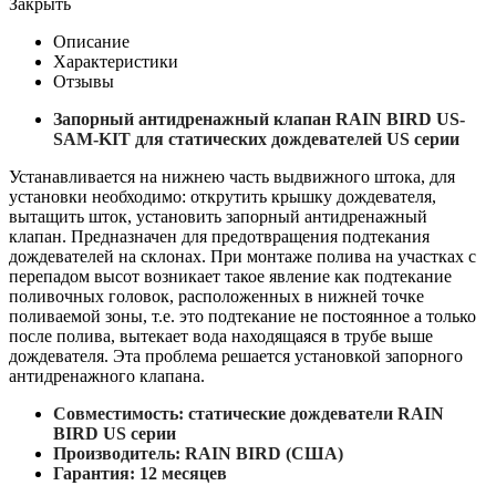
Закрыть
Описание
Характеристики
Отзывы
Запорный антидренажный клапан RAIN BIRD US-
SAM-KIT для статических дождевателей US серии
Устанавливается на нижнею часть выдвижного штока, для
установки необходимо: открутить крышку дождевателя,
вытащить шток, установить запорный антидренажный
клапан. Предназначен для предотвращения подтекания
дождевателей на склонах. При монтаже полива на участках с
перепадом высот возникает такое явление как подтекание
поливочных головок, расположенных в нижней точке
поливаемой зоны, т.е. это подтекание не постоянное а только
после полива, вытекает вода находящаяся в трубе выше
дождевателя. Эта проблема решается установкой запорного
антидренажного клапана.
Совместимость: статические дождеватели RAIN
BIRD US серии
Производитель:
RAIN BIRD
(США)
Гарантия: 12 месяцев