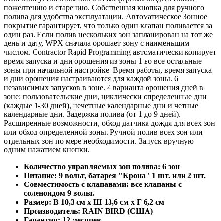
пожелтению и старению. Собственная кнопка для ручного
полива для удобства эксплуатации. Автоматическое Зонное
покрытие гарантирует, что только один клапан поливается за
один раз. Если полив нескольких зон запланирован на тот же
день и дату, WPX сначала орошает зону с наименьшим
числом. Contractor Rapid Programming автоматически копирует
время запуска и дни орошения из зоны 1 во все остальные
зоны при начальной настройке. Время работы, время запуска
и дни орошения настраиваются для каждой зоны. 6
независимых запусков в зоне. 4 варианта орошения дней в
зоне: пользовательские дни, циклически определенные дни
(каждые 1-30 дней), нечетные календарные дни и четные
календарные дни. Задержка полива (от 1 до 9 дней).
Расширенные возможности, обход датчика дождя для всех зон
или обход определенной зоны. Ручной полив всех зон или
отдельных зон по мере необходимости. Запуск вручную
одним нажатием кнопки.
Количество управляемых зон полива: 6 зон
Питание: 9 вольт, батарея "Крона" 1 шт. или 2 шт.
Совместимость с клапанами: все клапаны с
соленоидом 9 вольт.
Размер: В 10,3 см х Ш 13,6 см х Г 6,2 см
Производитель: RAIN BIRD (США)
Гарантия: 12 месяцев