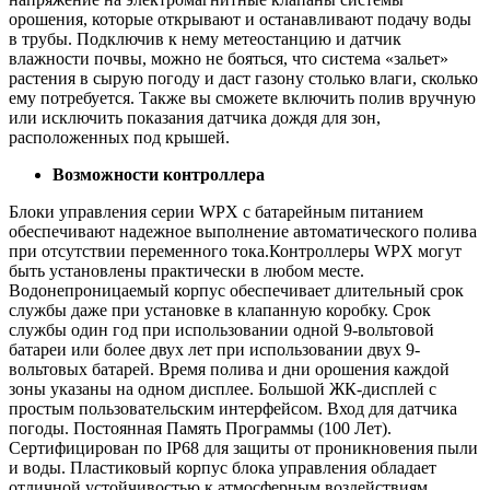
орошения, которые открывают и останавливают подачу воды
в трубы. Подключив к нему метеостанцию и датчик
влажности почвы, можно не бояться, что система «зальет»
растения в сырую погоду и даст газону столько влаги, сколько
ему потребуется. Также вы сможете включить полив вручную
или исключить показания датчика дождя для зон,
расположенных под крышей.
Возможности контроллера
Блоки управления серии WPX с батарейным питанием
обеспечивают надежное выполнение автоматического полива
при отсутствии переменного тока.Контроллеры WPX могут
быть установлены практически в любом месте.
Водонепроницаемый корпус обеспечивает длительный срок
службы даже при установке в клапанную коробку. Срок
службы один год при использовании одной 9-вольтовой
батареи или более двух лет при использовании двух 9-
вольтовых батарей. Время полива и дни орошения каждой
зоны указаны на одном дисплее. Большой ЖК-дисплей с
простым пользовательским интерфейсом. Вход для датчика
погоды. Постоянная Память Программы (100 Лет).
Сертифицирован по IP68 для защиты от проникновения пыли
и воды. Пластиковый корпус блока управления обладает
отличной устойчивостью к атмосферным воздействиям,