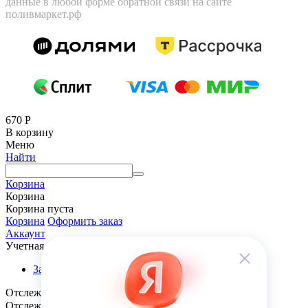
данные в любой форме обратной связи на сайте
поливмаркет.рф
670
Р
В корзину
Меню
Найти
Корзина
Корзина
Корзина пуста
Корзина
Оформить заказ
Аккаунт
Учетная запись
Заказы
Отслеживание заказа
Отслеживание заказа