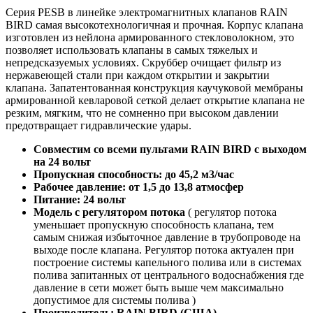
Серия PESB в линейке электромагнитных клапанов RAIN
BIRD самая высокотехнологичная и прочная. Корпус клапана
изготовлен из нейлона армированного стекловолокном, это
позволяет использовать клапаны в самых тяжелых и
непредсказуемых условиях. Скруббер очищает фильтр из
нержавеющей стали при каждом открытии и закрытии
клапана. Запатентованная конструкция каучуковой мембраны
армированной кевларовой сеткой делает открытие клапана не
резким, мягким, что не сомненно при высоком давлении
предотвращает гидравлические удары.
Совместим со всеми пультами RAIN BIRD с выходом
на 24 вольт
Пропускная способность: до 45,2 м3/час
Рабочее давление: от 1,5 до 13,8 атмоcфер
Питание: 24 вольт
Модель с регулятором потока
( регулятор потока
уменьшает пропускную способность клапана, тем
самым снижая избыточное давление в трубопроводе на
выходе после клапана. Регулятор потока актуален при
построение системы капельного полива или в системах
полива запитанных от центрального водоснабжения где
давление в сети может быть выше чем максимально
допустимое для системы полива )
Производитель: RAIN BIRD (США)