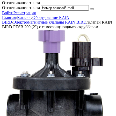
Отслеживание заказа
Отслеживание заказа
Войти
Регистрация
Главная
/
Каталог
/
Оборудование RAIN
BIRD
/
Электромагнитные клапаны RAIN BIRD
/
Клапан RAIN
BIRD PESB 200 (2") с самоочищающимся скруббером