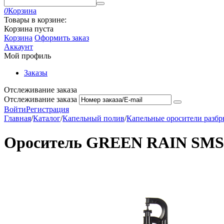
0
Корзина
Товары в корзине:
Корзина пуста
Корзина
Оформить заказ
Аккаунт
Мой профиль
Заказы
Отслеживание заказа
Отслеживание заказа
Войти
Регистрация
Главная
/
Каталог
/
Капельный полив
/
Капельные оросители разбр
Ороситель GREEN RAIN SMS023