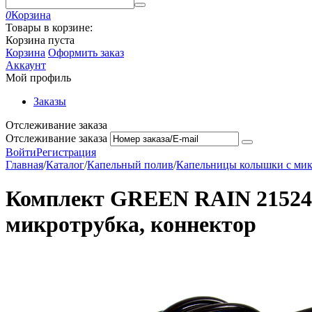
0
Корзина
Товары в корзине:
Корзина пуста
Корзина
Оформить заказ
Аккаунт
Мой профиль
Заказы
Отслеживание заказа
Отслеживание заказа
Войти
Регистрация
Главная
/
Каталог
/
Капельный полив
/
Капельницы колышки с мик
Комплект GREEN RAIN 21524B (
микротрубка, коннектор