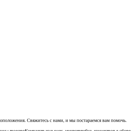
оположения. Свяжитесь с нами, и мы постараемся вам помочь.
ницы товара
Комплект колышек, микротрубка, коннектор в сборе