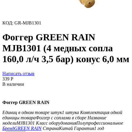
КОД:
GR-MJB1301
Фоггер GREEN RAIN
MJB1301 (4 медных сопла
160,0 л/ч 3,5 бар) конус 6,0 мм
Написать отзыв
‍339‍
Р
В наличии
Фоггер GREEN RAIN
Единиц в одном товаре штук
1 штука
Комплектация одной
единицы товара
Фоггер с соплами в сборе
Название
модели
MJB1301
Класс оборудования
Полупрофессиональное
Бренд
GREEN RAIN
Страна
Китай
Гарантия
1 год