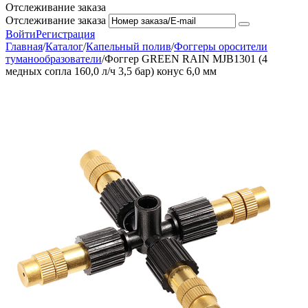
Отслеживание заказа
Отслеживание заказа
Войти
Регистрация
Главная
/
Каталог
/
Капельный полив
/
Фоггеры оросители
туманообразователи
/
Фоггер GREEN RAIN MJB1301 (4
медных сопла 160,0 л/ч 3,5 бар) конус 6,0 мм