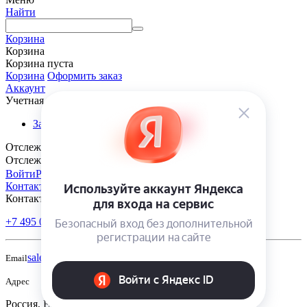
Найти
Корзина
Корзина
Корзина пуста
Корзина
Оформить заказ
Аккаунт
Учетная запись
Заказы
Отслеживание заказа
Отслеживание заказа
Войти
Регистрация
Контакты
Контакты
+7 495 005-70-10
+7 343 302-70-20
Пн-Пт: 9:00-18:00
sales@polivmarket.com
Email
Адрес
Россия, Екатеринбург, ул. Московская, строение 220