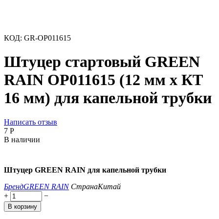
КОД:
GR-OP011615
Штуцер стартовый GREEN
RAIN OP011615 (12 мм x КТ
16 мм) для капельной трубки
Написать отзыв
‍7‍
Р
В наличии
Штуцер GREEN RAIN для капельной трубки
Бренд
GREEN RAIN
Страна
Китай
+
−
В корзину