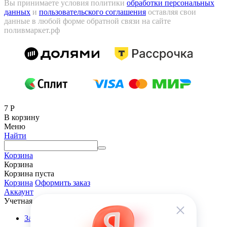
Вы принимаете условия политики
обработки персональных
данных
и
пользовательского соглашения
оставляя свои
данные в любой форме обратной связи на сайте
поливмаркет.рф
7
Р
В корзину
Меню
Найти
Корзина
Корзина
Корзина пуста
Корзина
Оформить заказ
Аккаунт
Учетная запись
Заказы