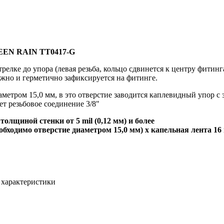
REEN RAIN TT0417-G
релке до упора (левая резьба, кольцо сдвинется к центру фитин
ежно и герметично зафиксируется на фитинге.
метром 15,0 мм, в это отверстие заводится каплевидный упор с
т резьбовое соединение 3/8"
олщиной стенки от 5 mil (0,12 мм) и более
еобходимо отверстие диаметром 15,0 мм)
x капельная лента 16
 характеристики