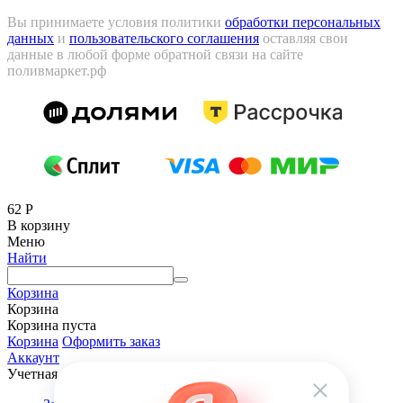
Вы принимаете условия политики
обработки персональных
данных
и
пользовательского соглашения
оставляя свои
данные в любой форме обратной связи на сайте
поливмаркет.рф
62
Р
В корзину
Меню
Найти
Корзина
Корзина
Корзина пуста
Корзина
Оформить заказ
Аккаунт
Учетная запись