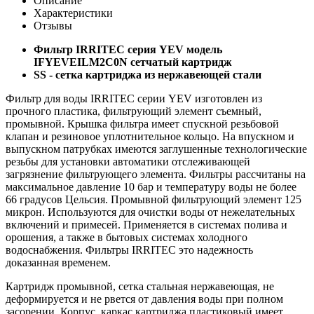
Описание
Характеристики
Отзывы
Фильтр IRRITEC серия YEV модель
IFYEVEILM2C0N сетчатый
картридж
SS - сетка картриджа из нержавеющей стали
Фильтр для воды IRRITEC серии YEV изготовлен из
прочного пластика, фильтрующий элемент съемный,
промывной. Крышка фильтра имеет спускной резьбовой
клапан и резиновое уплотнительное кольцо. На впускном и
выпускном патрубках имеются заглушенные технологические
резьбы для установки автоматики отслеживающей
загрязнение фильтрующего элемента. Фильтры рассчитаны на
максимальное давление 10 бар и температуру воды не более
66 градусов Цельсия. Промывной фильтрующий элемент 125
микрон. Используются для очистки воды от нежелательных
включений и примесей. Применяется в системах полива и
орошения, а также в бытовых системах холодного
водоснабжения. Фильтры IRRITEC это надежность
доказанная временем.
Картридж промывной, сетка стальная нержавеющая, не
деформируется и не рвется от давления воды при полном
засорении. Корпус, каркас картриджа пластиковый имеет