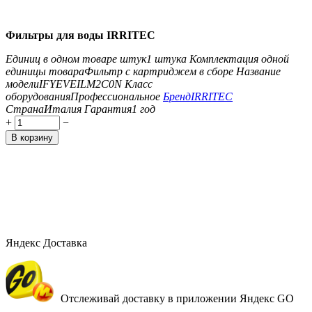
Фильтры для воды IRRITEC
Единиц в одном товаре штук
1 штука
Комплектация одной
единицы товара
Фильтр с картриджем в сборе
Название
модели
IFYEVEILM2C0N
Класс
оборудования
Профессиональное
Бренд
IRRITEC
Страна
Италия
Гарантия
1 год
+
−
В корзину
Яндекс Доставка
Отслеживай доставку в приложении Яндекс GO