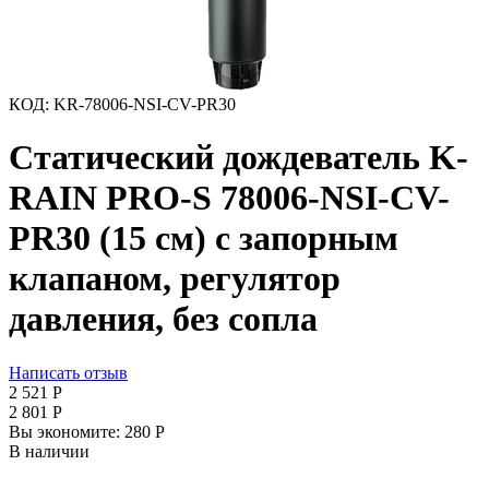
КОД:
KR-78006-NSI-CV-PR30
Статический дождеватель K-
RAIN PRO-S 78006-NSI-CV-
PR30 (15 см) с запорным
клапаном, регулятор
давления, без сопла
Написать отзыв
2 521
Р
2 801
Р
Вы экономите:
‍280‍
Р
В наличии