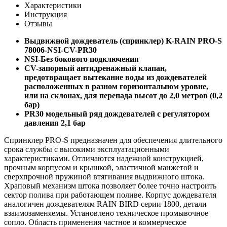
Характеристики
Инструкция
Отзывы
Выдвижной дождеватель (спринклер) K-RAIN PRO-S
78006-NSI-CV-PR30
NSI-Без бокового подключения
CV-запорный антидренажный клапан,
предотвращает вытекание воды из дождевателей
расположенных в разном горизонтальном уровне,
или на склонах, для перепада высот до 2,0 метров (0,2
бар)
PR30 модельный ряд дождевателей с регулятором
давления 2,1 бар
Спринклер PRO-S предназначен для обеспечения длительного
срока службы с высокими эксплуатационными
характеристиками. Отличаются надежной конструкцией,
прочным корпусом и крышкой, эластичной манжетой и
сверхпрочной пружиной втягивания выдвижного штока.
Храповый механизм штока позволяет более точно настроить
сектор полива при работающем поливе. Корпус дождевателя
аналогичен дождевателям RAIN BIRD серии 1800, детали
взаимозаменяемы. Установлено техническое промывочное
сопло. Область применения частное и коммерческое