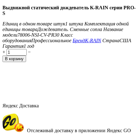
Выдвижной статический дождеватель K-RAIN серии PRO-
S
Единиц в одном товаре штук
1 штука
Комплектация одной
единицы товара
Дождеватель. Сменные сопла
Название
модели
78006-NSI-CV-PR30
Класс
оборудования
Профессиональное
Бренд
K-RAIN
Страна
США
Гарантия
1 год
+
−
В корзину
Яндекс Доставка
Отслеживай доставку в приложении Яндекс GO