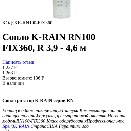
КОД:
KR-RN100-FIX360
Сопло K-RAIN RN100
FIX360, R 3,9 - 4,6 м
Написать отзыв
1 227
Р
1 363
Р
Вы экономите:
‍136‍
Р
В наличии
Сопло ротатор K-RAIN серии RN
Единиц в одном товаре штук
1 штука
Комплектация одной
единицы товара
Форсунка, фильтр тонкой очистки
Название
модели
RN100-FIX360
Класс оборудования
Профессиональное
Бренд
K-RAIN
Страна
США
Гарантия
1 год