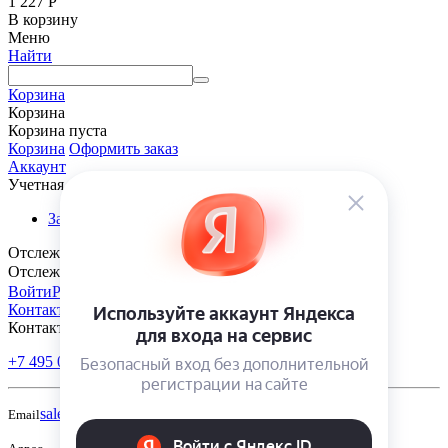
1 227
Р
В корзину
Меню
Найти
Корзина
Корзина
Корзина пуста
Корзина
Оформить заказ
Аккаунт
Учетная запись
Заказы
Отслеживание заказа
Отслеживание заказа
Войти
Регистрация
Контакты
Контакты
+7 495 005-70-10
+7 343 302-70-20
Пн-Пт: 9:00-18:00
sales@polivmarket.com
Email