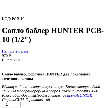
КОД:
PCB-10
Сопло баблер HUNTER PCB-
10 (1/2")
Написать отзыв
‍970‍
Р
В наличии
Сопло баблер, форсунка HUNTER для локального
точечного полива
Единиц в одном товаре штук
1 штука
Комплектация одной
единицы товара
Форсунка в сборе
Название модели
PCB-10
Класс оборудования
Профессиональное
Бренд
HUNTER
Страна
США
Гарантия
1 год
+
−