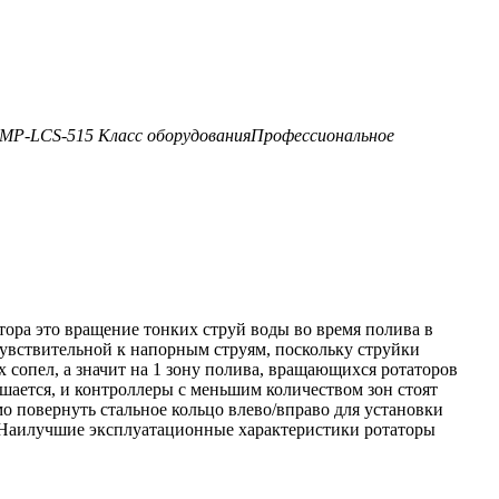
MP-LCS-515
Класс оборудования
Профессиональное
ра это вращение тонких струй воды во время полива в
чувствительной к напорным струям, поскольку струйки
х сопел, а значит на 1 зону полива, вращающихся ротаторов
шается, и контроллеры с меньшим количеством зон стоят
мо повернуть стальное кольцо влево/вправо для установки
. Наилучшие эксплуатационные характеристики ротаторы