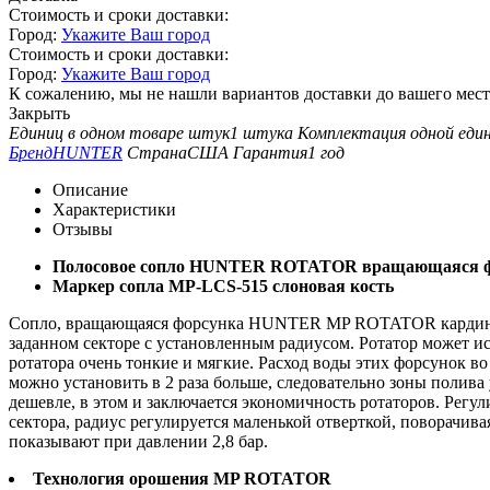
Стоимость и сроки доставки:
Город:
Укажите Ваш город
Стоимость и сроки доставки:
Город:
Укажите Ваш город
К сожалению, мы не нашли вариантов доставки до вашего мест
Закрыть
Единиц в одном товаре штук
1 штука
Комплектация одной еди
Бренд
HUNTER
Страна
США
Гарантия
1 год
Описание
Характеристики
Отзывы
Полосовое сопло HUNTER ROTATOR вращающаяся ф
Маркер сопла MP-LCS-515 слоновая кость
Сопло, вращающаяся форсунка HUNTER MP ROTATOR кардинальн
заданном секторе с установленным радиусом. Ротатор может и
ротатора очень тонкие и мягкие. Расход воды этих форсунок в
можно установить в 2 раза больше, следовательно зоны полива
дешевле, в этом и заключается экономичность ротаторов. Регу
сектора, радиус регулируется маленькой отверткой, поворачи
показывают при давлении 2,8 бар.
Технология орошения MP ROTATOR