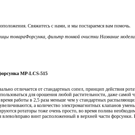
оположения. Свяжитесь с нами, и мы постараемся вам помочь.
ницы товара
Форсунка, фильтр тонкой очистки
Название модели
орсунка MP-LCS-515
о отличается от стандартных сопел, принцип действия ротато
спользоваться для орошения любой растительности, даже самой 
о время работы в 2,5 раза меньше чем у стандартных распыляющи
 увеличиваются, а количество электромагнитных клапанов умень
лируются ротаторы тоже очень просто, во время полива необходи
вая влево/вправо винт расположенный в верхней части форсунки