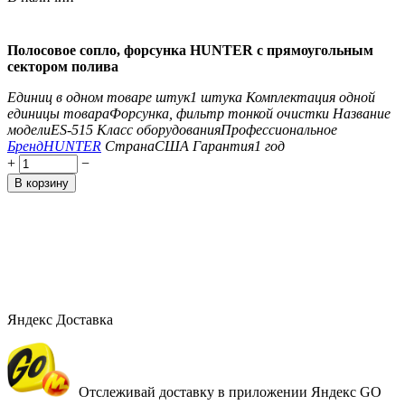
Полосовое сопло, форсунка HUNTER с прямоугольным
сектором полива
Единиц в одном товаре штук
1 штука
Комплектация одной
единицы товара
Форсунка, фильтр тонкой очистки
Название
модели
ES-515
Класс оборудования
Профессиональное
Бренд
HUNTER
Страна
США
Гарантия
1 год
+
−
В корзину
Яндекс Доставка
Отслеживай доставку в приложении Яндекс GO