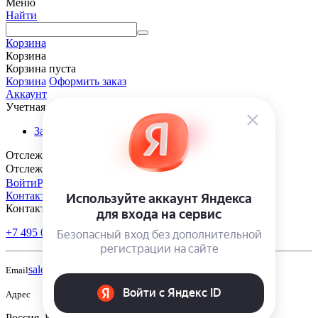
Меню
Найти
Корзина
Корзина
Корзина пуста
Корзина
Оформить заказ
Аккаунт
Учетная запись
Заказы
Отслеживание заказа
Отслеживание заказа
Войти
Регистрация
Контакты
Контакты
+7 495 005-70-10
+7 343 302-70-20
Пн-Пт: 9:00-18:00
sales@polivmarket.com
Email
Адрес
Россия, Екатеринбург, ул. Московская, строение 220