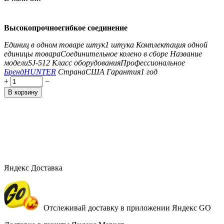
Высокопрочноегибкое соединение
Единиц в одном товаре штук
1 штука
Комплектация одной
единицы товара
Соединительное колено в сборе
Название
модели
SJ-512
Класс оборудования
Профессиональное
Бренд
HUNTER
Страна
США
Гарантия
1 год
+
−
В корзину
Яндекс Доставка
Отслеживай доставку в приложении Яндекс GO