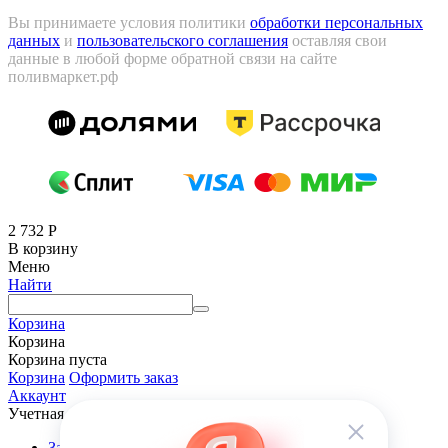
Вы принимаете условия политики
обработки персональных
данных
и
пользовательского соглашения
оставляя свои
данные в любой форме обратной связи на сайте
поливмаркет.рф
2 732
Р
В корзину
Меню
Найти
Корзина
Корзина
Корзина пуста
Корзина
Оформить заказ
Аккаунт
Учетная запись
Заказы