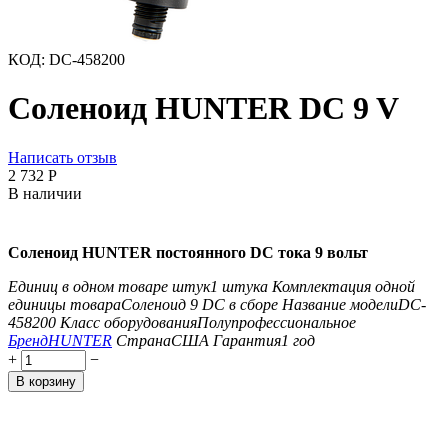
КОД:
DC-458200
Соленоид HUNTER DC 9 V
Написать отзыв
2 732
Р
В наличии
Соленоид HUNTER постоянного DC тока 9 вольт
Единиц в одном товаре штук
1 штука
Комплектация одной
единицы товара
Соленоид 9 DC в сборе
Название модели
DC-
458200
Класс оборудования
Полупрофессиональное
Бренд
HUNTER
Страна
США
Гарантия
1 год
+
−
В корзину