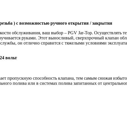
резьба ) с возможностью ручного открытия / закрытия
гкости обслуживания, ваш выбор – PGV Jar-Top. Осуществлять т
ручивается руками. Этот выносливый, сверхпрочный клапан об
лужбы, он отлично справится с тяжелыми условиями эксплуата
24 вольт
ает пропускную способность клапана, тем самым снижая избыточ
льного полива или в системах полива запитанных от центрально