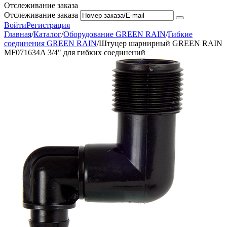
Отслеживание заказа
Отслеживание заказа
Войти
Регистрация
Главная
/
Каталог
/
Оборудование GREEN RAIN
/
Гибкие
соединения GREEN RAIN
/
Штуцер шарнирный GREEN RAIN
MF071634A 3/4" для гибких соединений