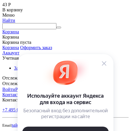
43
Р
В корзину
Меню
Найти
Корзина
Корзина
Корзина пуста
Корзина
Оформить заказ
Аккаунт
Учетная запись
Заказы
Отслеживание заказа
Отслеживание заказа
Войти
Регистрация
Контакты
Контакты
+7 495 005-70-10
+7 343 302-70-20
Пн-Пт: 9:00-18:00
sales@polivmarket.com
Email