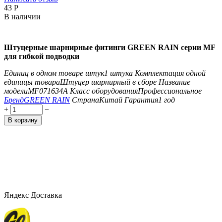
‍43‍
Р
В наличии
Штуцерные шарнирные фитинги GREEN RAIN серии MF
для гибкой подводки
Единиц в одном товаре штук
1 штука
Комплектация одной
единицы товара
Штуцер шарнирный в сборе
Название
модели
MF071634A
Класс оборудования
Профессиональное
Бренд
GREEN RAIN
Страна
Китай
Гарантия
1 год
+
−
В корзину
Яндекс Доставка