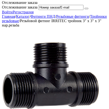
Отслеживание заказа
Отслеживание заказа
Войти
Регистрация
Главная
/
Каталог
/
Фитинги ПНД
/
Резьбовые фитинги
/
Тройники
резьбовые
/
Резьбовой фитинг IRRITEC тройник 3" х 3" х 3"
нар.резьба