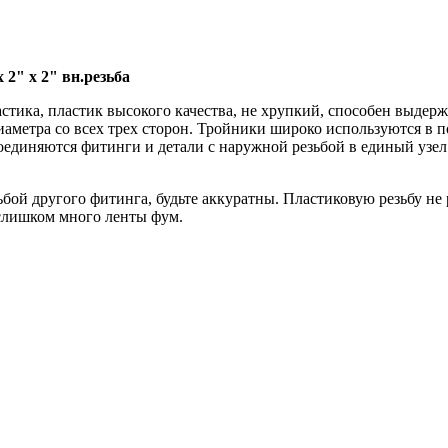
2" х 2" вн.резьба
тика, пластик высокого качества, не хрупкий, способен выдерж
аметра со всех трех сторон. Тройники широко используются в п
единяются фитинги и детали с наружной резьбой в единый узел
й другого фитинга, будьте аккуратны. Пластиковую резьбу не р
 слишком много ленты фум.