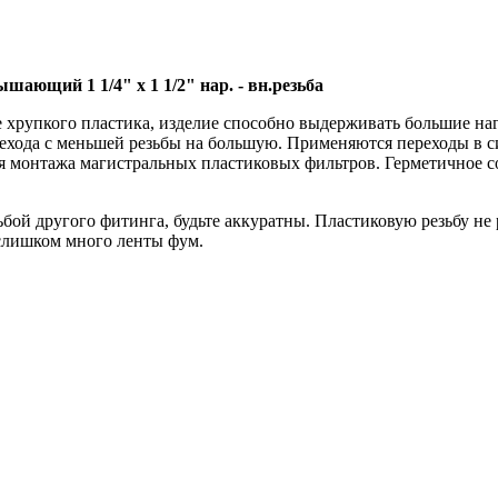
ающий 1 1/4" х 1 1/2" нар. - вн.резьба
хрупкого пластика, изделие способно выдерживать большие наг
ехода с меньшей резьбы на большую. Применяются переходы в си
я монтажа магистральных пластиковых фильтров. Герметичное с
й другого фитинга, будьте аккуратны. Пластиковую резьбу не р
 слишком много ленты фум.