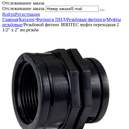
Отслеживание заказа
Отслеживание заказа
Войти
Регистрация
Главная
/
Каталог
/
Фитинги ПНД
/
Резьбовые фитинги
/
Муфты
резьбовые
/
Резьбовой фитинг IRRITEC муфта переходная 2
1/2" х 2" вн.резьба