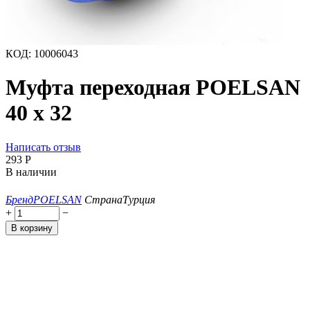
КОД:
10006043
Муфта переходная POELSAN
40 х 32
Написать отзыв
‍293‍
Р
В наличии
Бренд
POELSAN
Страна
Турция
+
−
В корзину