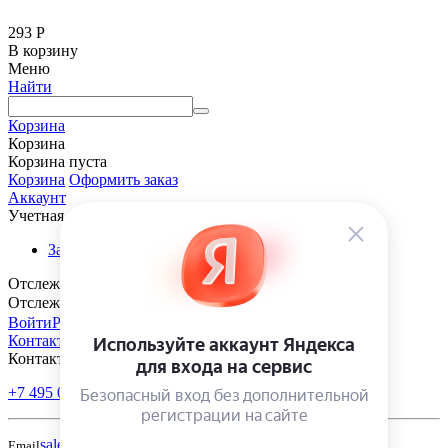
293
Р
В корзину
Меню
Найти
Корзина
Корзина
Корзина пуста
Корзина
Оформить заказ
Аккаунт
Учетная запись
Заказы
Отслеживание заказа
Отслеживание заказа
Войти
Регистрация
Контакты
Контакты
+7 495 005-70-10
+7 343 302-70-20
Пн-Пт: 9:00-18:00
sales@polivmarket.com
Email