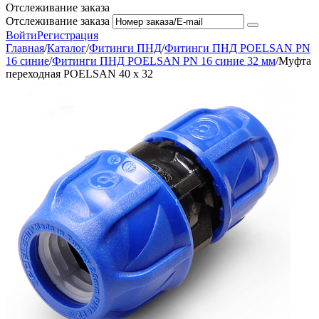
Отслеживание заказа
Отслеживание заказа
Войти
Регистрация
Главная
/
Каталог
/
Фитинги ПНД
/
Фитинги ПНД POELSAN PN
16 синие
/
Фитинги ПНД POELSAN PN 16 синие 32 мм
/
Муфта
переходная POELSAN 40 х 32