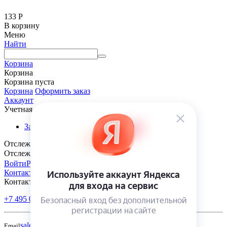
133
Р
В корзину
Меню
Найти
Корзина
Корзина
Корзина пуста
Корзина
Оформить заказ
Аккаунт
Учетная запись
Заказы
Отслеживание заказа
Отслеживание заказа
Войти
Регистрация
Контакты
Контакты
+7 495 005-70-10
+7 343 302-70-20
Пн-Пт: 9:00-18:00
sales@polivmarket.com
Email