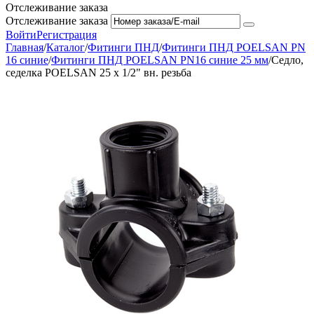
Отслеживание заказа
Отслеживание заказа
Войти
Регистрация
Главная
/
Каталог
/
Фитинги ПНД
/
Фитинги ПНД POELSAN PN
16 синие
/
Фитинги ПНД POELSAN PN16 синие 25 мм
/
Седло,
седелка POELSAN 25 х 1/2" вн. резьба