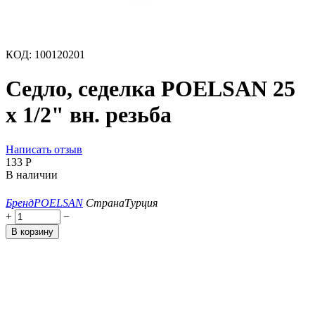
КОД:
100120201
Седло, седелка POELSAN 25
х 1/2" вн. резьба
Написать отзыв
‍133‍
Р
В наличии
Бренд
POELSAN
Страна
Турция
+
−
В корзину