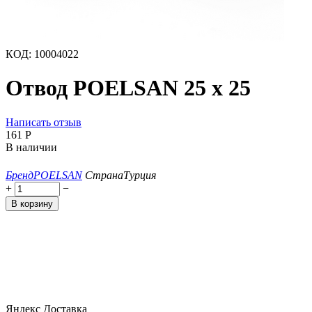
КОД:
10004022
Отвод POELSAN 25 х 25
Написать отзыв
‍161‍
Р
В наличии
Бренд
POELSAN
Страна
Турция
+
−
В корзину
Яндекс Доставка