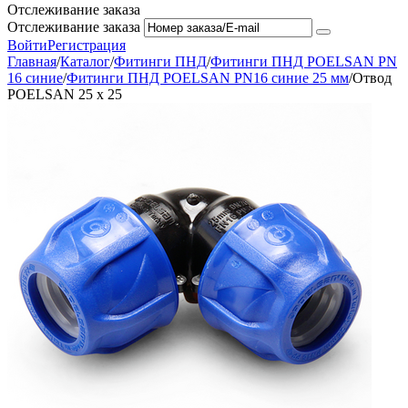
Отслеживание заказа
Отслеживание заказа
Войти
Регистрация
Главная
/
Каталог
/
Фитинги ПНД
/
Фитинги ПНД POELSAN PN
16 синие
/
Фитинги ПНД POELSAN PN16 синие 25 мм
/
Отвод
POELSAN 25 х 25