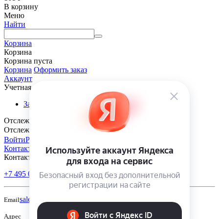
В корзину
Меню
Найти
Корзина
Корзина
Корзина пуста
Корзина
Оформить заказ
Аккаунт
Учетная запись
Заказы
Отслеживание заказа
Отслеживание заказа
Войти
Регистрация
Контакты
Контакты
+7 495 005-70-10
+7 343 302-70-20
Пн-Пт: 9:00-18:00
sales@polivmarket.com
Email
Адрес