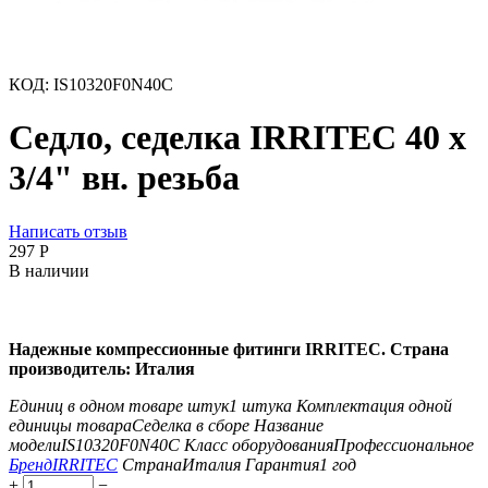
КОД:
IS10320F0N40C
Седло, седелка IRRITEC 40 х
3/4" вн. резьба
Написать отзыв
‍297‍
Р
В наличии
Надежные компрессионные фитинги IRRITEC. Страна
производитель: Италия
Единиц в одном товаре штук
1 штука
Комплектация одной
единицы товара
Седелка в сборе
Название
модели
IS10320F0N40C
Класс оборудования
Профессиональное
Бренд
IRRITEC
Страна
Италия
Гарантия
1 год
+
−