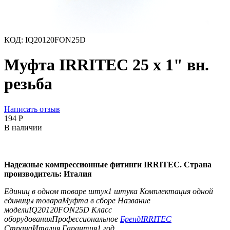
КОД:
IQ20120FON25D
Муфта IRRITEC 25 х 1" вн.
резьба
Написать отзыв
‍194‍
Р
В наличии
Надежные компрессионные фитинги IRRITEC. Страна
производитель: Италия
Единиц в одном товаре штук
1 штука
Комплектация одной
единицы товара
Муфта в сборе
Название
модели
IQ20120FON25D
Класс
оборудования
Профессиональное
Бренд
IRRITEC
Страна
Италия
Гарантия
1 год