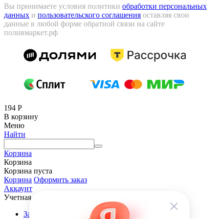
Вы принимаете условия политики
обработки персональных
данных
и
пользовательского соглашения
оставляя свои
данные в любой форме обратной связи на сайте
поливмаркет.рф
194
Р
В корзину
Меню
Найти
Корзина
Корзина
Корзина пуста
Корзина
Оформить заказ
Аккаунт
Учетная запись
Заказы