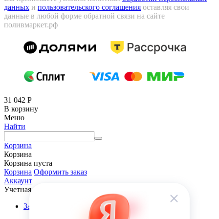
данных
и
пользовательского соглашения
оставляя свои
данные в любой форме обратной связи на сайте
поливмаркет.рф
31 042
Р
В корзину
Меню
Найти
Корзина
Корзина
Корзина пуста
Корзина
Оформить заказ
Аккаунт
Учетная запись
Заказы